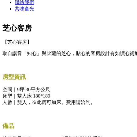
聯絡我們
共味食光
芝心客房
【芝心客房】
取自諧音「知心」與比薩的芝心，貼心的客房設計有如讀心術
房型資訊
空間｜9坪 30平方公尺
床型｜雙人床 180*180
人數｜雙人，※此房可加床。費用請洽詢。
備品