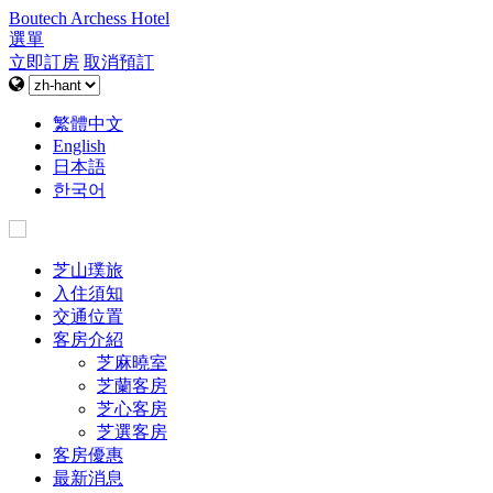
Boutech Archess Hotel
選單
立即訂房
取消預訂
繁體中文
English
日本語
한국어
芝山璞旅
入住須知
交通位置
客房介紹
芝麻曉室
芝蘭客房
芝心客房
芝選客房
客房優惠
最新消息